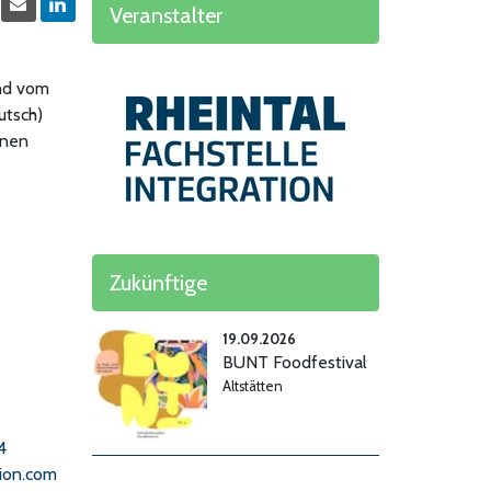
Veranstalter
und vom
utsch)
nnen
Zukünftige
19.09.2026
BUNT Foodfestival
Altstätten
4
tion.com