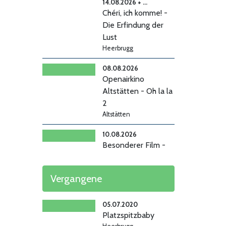
14.08.2026 + ...
Chéri, ich komme! -
Die Erfindung der
Lust
Heerbrugg
08.08.2026
Openairkino
Altstätten - Oh la la
2
Altstätten
10.08.2026
Besonderer Film -
Vie Privée
Heerbrugg
Vergangene
13.-16.08.2026 +
19.08.2026
05.07.2020
Steckerlfischfiasko
Platzspitzbaby
Heerbrugg