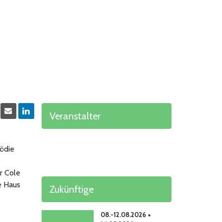
Veranstalter
mödie
r Cole
e Haus
Zukünftige
08.-12.08.2026 +