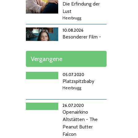
Die Erfindung der
Lust
Heerbrugg
10.08.2026
Besonderer Film -
Vie Privée
Heerbrugg
Vergangene
13.-16.08.2026 +
05.07.2020
19.08.2026
Platzspitzbaby
Steckerlfischfiasko
Heerbrugg
Heerbrugg
26.07.2020
15.08.2026 +
Openairkino
16.08.2026 +
Altstätten - The
19.08.2026
Paw Patrol: Der
Peanut Butter
Dino Film
Falcon