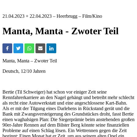
21.04.2023 + 22.04.2023
– Heerbrugg – Film/Kino
Manta, Manta - Zwoter Teil
Manta, Manta – Zwoter Teil
Deutsch, 12/10 Jahren
Bertie (Til Schweiger) hat schon vor einiger Zeit seine
Rennfahrerkarriere an den Nagel gehängt und betreibt mehr schlecht
als recht eine Autowerkstatt und eine angeschlossene Kart-Bahn.
Als er mit der Tilgung eines Darlehens in Rückstand gerät und die
Bank mit Zwangsversteigerung des Grundstückes droht, fasst Bertie
einen waghalsigen Plan: Die Siegerprämie beim anstehenden großen
90er-Jahre Rennen auf dem Bilster Berg könnte seine finanziellen
Probleme auf einen Schlag lösen. Ein Wettrennen gegen die Zeit
beginnt: Einen Monat hat er Zeit, um aus seinem alten Opel ein