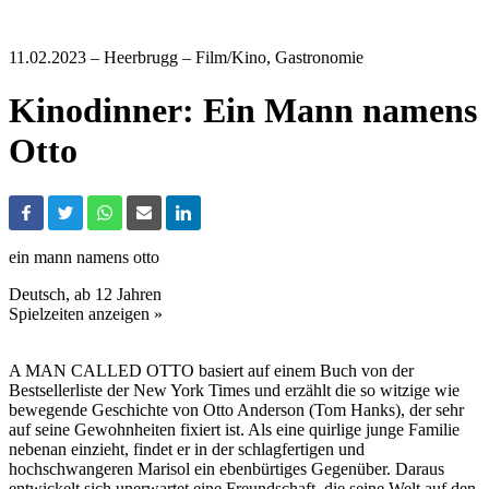
11.02.2023
– Heerbrugg – Film/Kino, Gastronomie
Kinodinner: Ein Mann namens
Otto
ein mann namens otto
Deutsch, ab 12 Jahren
Spielzeiten anzeigen »
A MAN CALLED OTTO basiert auf einem Buch von der
Bestsellerliste der New York Times und erzählt die so witzige wie
bewegende Geschichte von Otto Anderson (Tom Hanks), der sehr
auf seine Gewohnheiten fixiert ist. Als eine quirlige junge Familie
nebenan einzieht, findet er in der schlagfertigen und
hochschwangeren Marisol ein ebenbürtiges Gegenüber. Daraus
entwickelt sich unerwartet eine Freundschaft, die seine Welt auf den