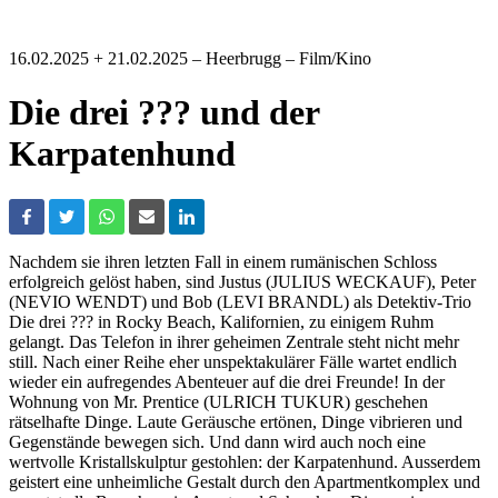
16.02.2025 + 21.02.2025
– Heerbrugg – Film/Kino
Die drei ??? und der
Karpatenhund
Nachdem sie ihren letzten Fall in einem rumänischen Schloss
erfolgreich gelöst haben, sind Justus (JULIUS WECKAUF), Peter
(NEVIO WENDT) und Bob (LEVI BRANDL) als Detektiv-Trio
Die drei ??? in Rocky Beach, Kalifornien, zu einigem Ruhm
gelangt. Das Telefon in ihrer geheimen Zentrale steht nicht mehr
still. Nach einer Reihe eher unspektakulärer Fälle wartet endlich
wieder ein aufregendes Abenteuer auf die drei Freunde! In der
Wohnung von Mr. Prentice (ULRICH TUKUR) geschehen
rätselhafte Dinge. Laute Geräusche ertönen, Dinge vibrieren und
Gegenstände bewegen sich. Und dann wird auch noch eine
wertvolle Kristallskulptur gestohlen: der Karpatenhund. Ausserdem
geistert eine unheimliche Gestalt durch den Apartmentkomplex und