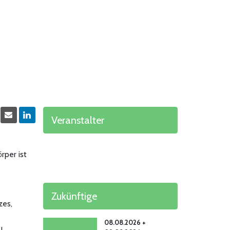
Veranstalter
rper ist
Zukünftige
zes,
08.08.2026 +
u