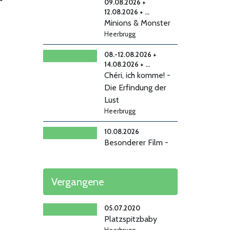
09.08.2026 +
12.08.2026 + ...
Minions & Monster
Heerbrugg
08.-12.08.2026 +
14.08.2026 + ...
Chéri, ich komme! -
Die Erfindung der
Lust
Heerbrugg
10.08.2026
Besonderer Film -
Vie Privée
Heerbrugg
Vergangene
13.-16.08.2026 +
19.08.2026
Steckerlfischfiasko
05.07.2020
Platzspitzbaby
Heerbrugg